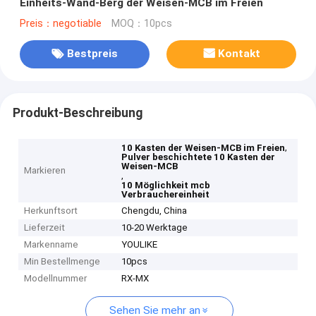
Einheits-Wand-Berg der Weisen-MCB im Freien
Preis：negotiable
MOQ：10pcs
Bestpreis
Kontakt
Produkt-Beschreibung
,
10 Kasten der Weisen-MCB im Freien
Pulver beschichtete 10 Kasten der
Weisen-MCB
Markieren
,
10 Möglichkeit mcb
Verbrauchereinheit
Herkunftsort
Chengdu, China
Lieferzeit
10-20 Werktage
Markenname
YOULIKE
Min Bestellmenge
10pcs
Modellnummer
RX-MX
Sehen Sie mehr an