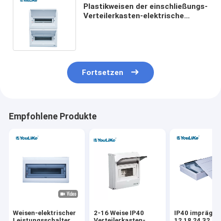
Plastikweisen der einschließungs-
Verteilerkasten-elektrische
Verbraucher-Einheit 26 für MCB-
Lärm-Schiene
Fortsetzen
Empfohlene Produkte
Weisen-elektrischer
2-16 Weise IP40
IP40 imprägnie
Leistungsschalter
Verteilerkasten-
12 18 24 32