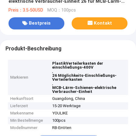
elektrische Verbraucher-Einheit 26 für MCB-Lärm-
Schiene
Preis：3.5-50USD
MOQ：100pcs
Bestpreis
Kontakt
Produkt-Beschreibung
PlastikVerteilerkasten der
einschließungs-400V
,
26 Möglichkeits-Einschließungs-
Markieren
Verteilerkasten
,
MCB-Lärm-Schienen-elektrische
Verbraucher-Einheit
Herkunftsort
Guangdong, China
Lieferzeit
15-20 Werktage
Markenname
YOULIKE
Min Bestellmenge
100pcs
Modellnummer
RB-Erröten