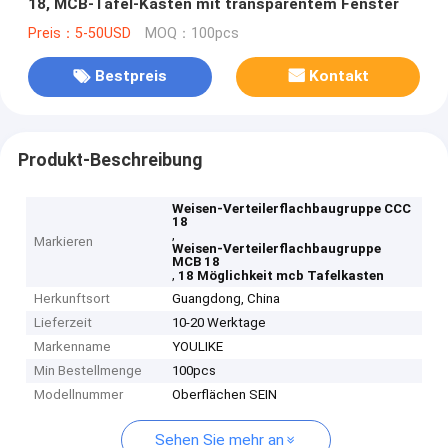
18, MCB-Tafel-Kasten mit transparentem Fenster
Preis：5-50USD
MOQ：100pcs
Bestpreis
Kontakt
Produkt-Beschreibung
Weisen-Verteilerflachbaugruppe CCC
18
,
Markieren
Weisen-Verteilerflachbaugruppe
MCB 18
,
18 Möglichkeit mcb Tafelkasten
Herkunftsort
Guangdong, China
Lieferzeit
10-20 Werktage
Markenname
YOULIKE
Min Bestellmenge
100pcs
Modellnummer
Oberflächen SEIN
Sehen Sie mehr an