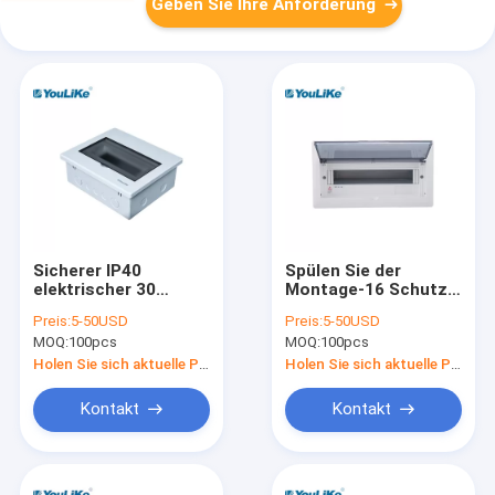
Geben Sie Ihre Anforderung
Sicherer IP40
Spülen Sie der
elektrischer 30
Montage-16 Schutz
Kasten der Weisen-
Weise DB-Kasten-
Preis:
5-50USD
Preis:
5-50USD
MCB mit justierbarer
IP40 für die Wohn
MOQ:
100pcs
MOQ:
100pcs
Lärm-Schiene
Energie-Aufladung
Holen Sie sich aktuelle Preis
Holen Sie sich aktuelle Preis
Kontakt
Kontakt