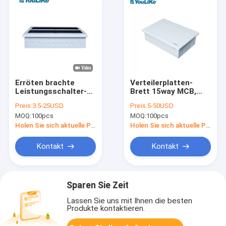
Erröten brachte
Verteilerplatten-
Leistungsschalter-
Brett 15way MCB,
Kasten des
Oberflächen-DB-
Preis:
3.5-25USD
Preis:
5-50USD
einphasig-MCB des
Brett-Pulver
MOQ:
100pcs
MOQ:
100pcs
Kasten-42Way an
beschichtete Stahl
Holen Sie sich aktuelle Preis
Holen Sie sich aktuelle Preis
Kontakt
Kontakt
Sparen Sie Zeit
Lassen Sie uns mit Ihnen die besten
Produkte kontaktieren.