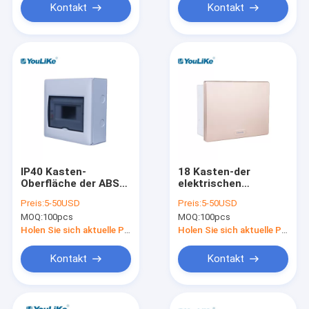
Kontakt
Kontakt
IP40 Kasten-
18 Kasten-der
Oberfläche der ABS
elektrischen
brachte materielle
Leistung des Weisen-
Preis:
5-50USD
Preis:
5-50USD
MCB
Plastikverbraucher-
MOQ:
100pcs
MOQ:
100pcs
Verteilerflachbaugruppen-
Einheits-ebene Berg-
7 der Weisen-TPN
MCB
Holen Sie sich aktuelle Preis
Holen Sie sich aktuelle Preis
MCB an
Verteilerflachbaugruppe
Innen
Kontakt
Kontakt