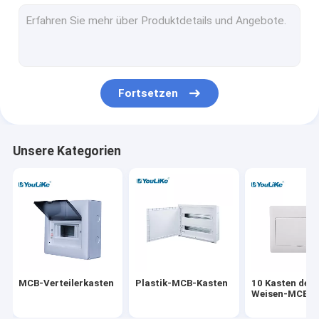
Wand-Berg-Verteilerkasten
Elektrische Verteilerflachbaugruppen
Wasserdichter MCB-Kasten
Fortsetzen
Ebener Berg-Verteilerkasten
Multimedia-Verteilerkasten
Unsere Kategorien
Verteilerflachbaugruppen-Einschließung
Spannungsverteilerbrett im Freien
Äquipotentialer Kasten
MCB-Verteilerkasten
Plastik-MCB-Kasten
10 Kasten der
Weisen-MCB