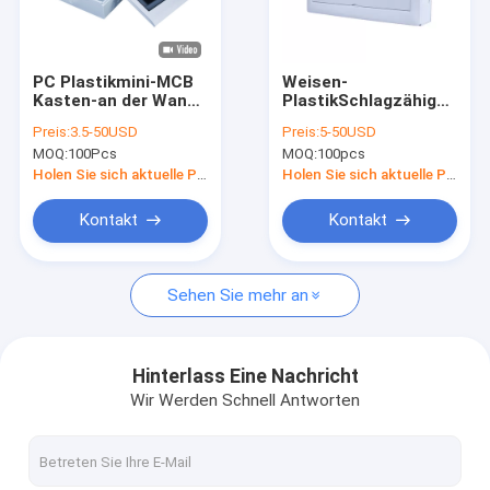
Fabrik-Ausflug
Qualitätskontrolle
PC Plastikmini-MCB
Weisen-
Kasten-an der Wand
PlastikSchlagzähigkeit
Treten Sie mit uns in Verbindung
befestigte 32 Weisen
ABS-elektrische DB-
Preis:
3.5-50USD
Preis:
5-50USD
IP40 des
Kasten-18 mit
MOQ:
100Pcs
MOQ:
100pcs
einschließungs-
undurchsichtigem
Nachrichten
Leistungsschalter-
Fenster
Holen Sie sich aktuelle Preis
Holen Sie sich aktuelle Preis
Fälle
Kontakt
Kontakt
Sehen Sie mehr an
MCB-Verteilerkasten
Plastik-MCB-Kasten
Hinterlass Eine Nachricht
Wir Werden Schnell Antworten
10 Kasten der Weisen-MCB
Kasten des einphasig-MCB