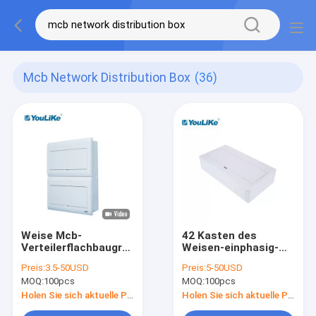
Mcb Network Distribution Box
(36)
Weise Mcb-
42 Kasten des
Verteilerflachbaugruppe
Weisen-einphasig-
der einphasig-
MCB,
Preis:
3.5-50USD
Preis:
5-50USD
Verbraucher-
Soemantiverfärbung
MOQ:
100pcs
MOQ:
100pcs
Einheiten Mcb-
PVC-M Enclosure Box
Kasten-Verteilungs-
Holen Sie sich aktuelle Preis
Holen Sie sich aktuelle Preis
26