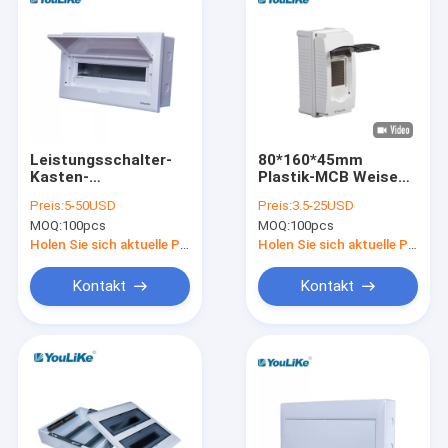
Leistungsschalter-
80*160*45mm
Kasten-
Plastik-MCB Weise
Niederspannungs-
Kasten-2 Innen-
Preis:
5-50USD
Preis:
3.5-25USD
Energie-Verteilen der
Einschließungs-
MOQ:
100pcs
MOQ:
100pcs
Weisen-55A 18
Kasten PVCs MCB
kleines
Holen Sie sich aktuelle Preis
Holen Sie sich aktuelle Preis
Kontakt
Kontakt
Haus
Produkte
Über uns