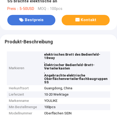
SS brachte elektrische an
Preis：5-50USD
MOQ：100pcs
Bestpreis
Kontakt
Produkt-Beschreibung
elektrisches Brett des Bedienfeld-
18way
,
Elektrischer Bedienfeld-Brett-
Markieren
Verteilerkasten
,
Angebrachte elektrische
Oberflächenverteilerflachbaugruppen
SS
Herkunftsort
Guangdong, China
Lieferzeit
10-20 Werktage
Markenname
YOULIKE
Min Bestellmenge
100pcs
Modellnummer
Oberflächen SEIN