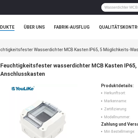
ODUKTE
ÜBER UNS
FABRIK-AUSFLUG
QUALITÄTSKONTR
N
FÄLLE
chtigkeitsfester Wasserdichter MCB Kasten IP65, 5 Möglichkeits-Wa
Feuchtigkeitsfester wasserdichter MCB Kasten IP65,
Anschlusskasten
Produktdetails:
Herkunftsort:
Markenname:
Zertifizierung:
Modellnummer:
Zahlung und Vers
Min Bestellmenge: