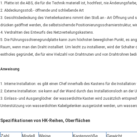
1. Platte ist die ABS, die für die Technik materiell ist, hochfest, nie Änderungsfarb
2. Abdeckungsstoß - öffnende und schließende Art
3. Gesichtsbedeckung des Verteilerkastens nimmt den Stoß an - Art Öffnung und 
drücken geöffnet werden, die selbstsichernde Positionierungsscharnierstruktur, wi
4. Verdrahten des Entwurfs des Netzverteilungskastens.
5. Die Führungsschienegrundplatte kann zum höchsten beweglichen Punkt, es ang
Raum, wenn man den Draht installiert. Um leicht zu installieren, wird der Schalter
exitholes gegründet, die für eine Vielzahl von Drahtnuten und von Drahtrohren bed
Anweisung
1. Interne Installation: es gibt einen Chef innerhalb des Kastens für die Installati
2. Externe Installation: sie kann auf der Wand durch das Installationsloch an der U
3. Einlass- und Ausganglöcher: der wasserdichte Kasten wird zusätzlich entsprec
Unterstützung von wasserdichten Kabelgelenken ausgerüstet werden, um wasserdic
Spezifikationen von HK-Reihen, Oberflächen
Zahl
Modell
Weise
Kastengröße
Gewicht