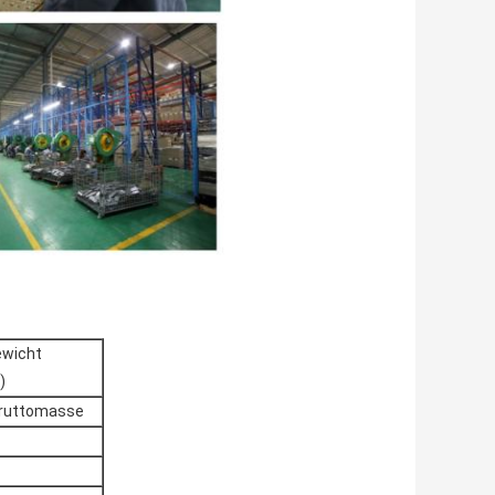
ewicht
)
ruttomasse