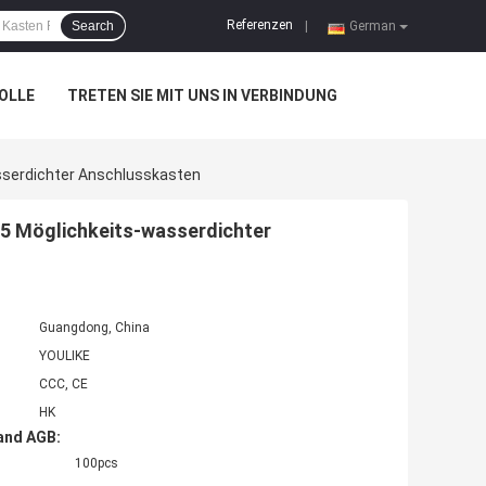
Referenzen
Search
|
German
OLLE
TRETEN SIE MIT UNS IN VERBINDUNG
sserdichter Anschlusskasten
 5 Möglichkeits-wasserdichter
Guangdong, China
YOULIKE
CCC, CE
HK
and AGB:
100pcs