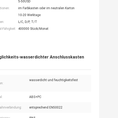
5-50USD
tionen:
im Farbkasten oder im neutralen Karton
10-20 Werktage
en:
L/C, D/P, T/T
-Fähigkeit:
400000 Stück/Monat
glichkeits-wasserdichter Anschlusskasten
wasserdicht und feuchtigkeitsfest
on:
l:
ABS+PC
ahnverbindung:
entsprechend EN50022