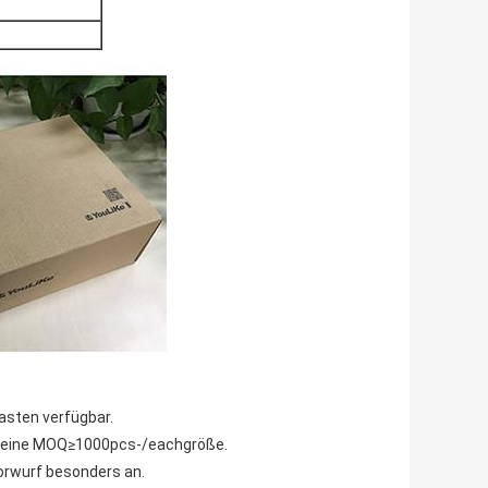
asten verfügbar.
ibt eine MOQ≥1000pcs-/eachgröße.
Vorwurf besonders an.