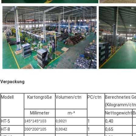
Verpackung
Modell
Kartongröße
Volumen/ctn
PC/ctn
Berechnetes G
(Kilogramm/ctn
Millimeter
m-³
Nettogewicht
B
HT-5
1
0,40
145*145*103
0,0021
HT-8
1
0,65
200*200*105
0,0042