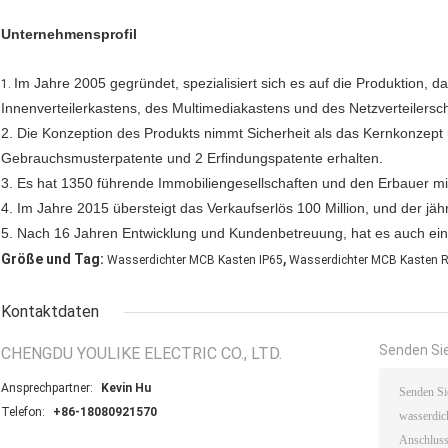
Unternehmensprofil
Im Jahre 2005 gegründet, spezialisiert sich es auf die Produktion, d
1.
Innenverteilerkastens, des Multimediakastens und des Netzverteilersc
2. Die Konzeption des Produkts nimmt Sicherheit als das Kernkonzep
Gebrauchsmusterpatente und 2 Erfindungspatente erhalten.
3. Es hat 1350 führende Immobiliengesellschaften und den Erbauer mit
4. Im Jahre 2015 übersteigt das Verkaufserlös 100 Million, und der jäh
5. Nach 16 Jahren Entwicklung und Kundenbetreuung, hat es auch e
,
Größe und Tag:
Wasserdichter MCB Kasten IP65
Wasserdichter MCB Kasten 
Kontaktdaten
Senden Sie
CHENGDU YOULIKE ELECTRIC CO., LTD.
Ansprechpartner:
Kevin Hu
Telefon:
+86-18080921570