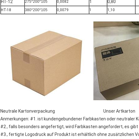
HT-12
1
0,80
275*200*105
0,0082
HT-18
380*200*105
0,0079
1
1,10
Neutrale Kartonverpackung Unser Artkarton
Anmerkungen: #1. ist kundengebundener Farbkasten oder neutraler K
#2., falls besonders angefertigt, wird Farbkasten angefordert, es g
#3., fertigte Logodruck auf Produkt ist erhältlich ohne zusätzlichen 