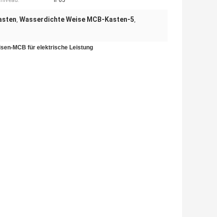
niveau:
IP65
asten
Wasserdichte Weise MCB-Kasten-5
,
,
sen-MCB für elektrische Leistung