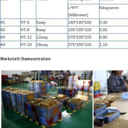
L*H*T
Kilogramm
(Millimeter)
#1
HT-5
5way
140*140*100
0,40
#2
HT-8
8way
195*195*103
0,65
#3
HT-12
12way
270*195*103
0,80
#4
HT-18
18way
375*195*103
1,10
Werkstatt-Demonstration