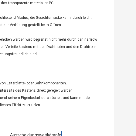
e, das transparente materia ist PC.
schließend Modus, die Gesichtsmaske kann, durch leicht
rd zur Verfügung gestellt beim Öffnen.
ehoben werden wird begrenzt nicht mehr durch den narrrow
 des Verteilerkastens mit den Drahtnuten und den Drahtrohr
ienungsfreundlich sind.
on von Leiterplatte- oder Bahnkomponenten.
nterseite des Kastens direkt geregelt werden.
hend seinem Eigenbedarf durchlöchert und kann mit der
hten Effekt zu erzielen.
Ausscheidungswettkämpfe