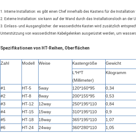
1. Interne Installation: es gibt einen Chef innerhalb des Kastens für die Installati
2. Externe Installation: sie kann auf der Wand durch das Installationsloch an der U
3. Einlass- und Ausganglöcher: der wasserdichte Kasten wird zusätzlich entsprec
Unterstützung von wasserdichten Kabelgelenken ausgerüstet werden, um wasserdic
Spezifikationen von HT-Reihen, Oberflächen
Zahl
Modell
Weise
Kastengröße
Gewicht
L*H*T
Kilogramm
(Millimeter)
#1
HT-5
5way
120*160*95
0,34
#2
HT-8
8way
200*155*95
0,53
#3
HT-12
12way
250*195*110
0,84
#4
HT-15
15way
310*195*110
0,9
#5
HT-18
18way
365*195*110
1,07
#6
HT-24
24way
360*280*110
1,05