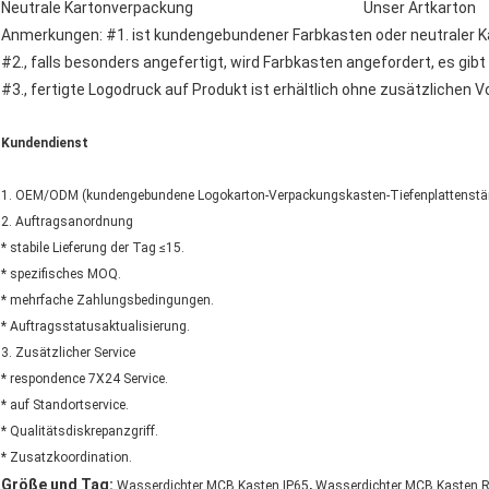
Neutrale Kartonverpackung Unser Artkarton
Anmerkungen: #1. ist kundengebundener Farbkasten oder neutraler K
#2., falls besonders angefertigt, wird Farbkasten angefordert, es g
#3., fertigte Logodruck auf Produkt ist erhältlich ohne zusätzlichen 
Kundendienst
1. OEM/ODM (kundengebundene Logokarton-Verpackungskasten-Tiefenplattenstä
2. Auftragsanordnung
* stabile Lieferung der Tag ≤15.
* spezifisches MOQ.
* mehrfache Zahlungsbedingungen.
* Auftragsstatusaktualisierung.
3. Zusätzlicher Service
* respondence 7X24 Service.
* auf Standortservice.
* Qualitätsdiskrepanzgriff.
* Zusatzkoordination.
,
Größe und Tag:
Wasserdichter MCB Kasten IP65
Wasserdichter MCB Kasten 