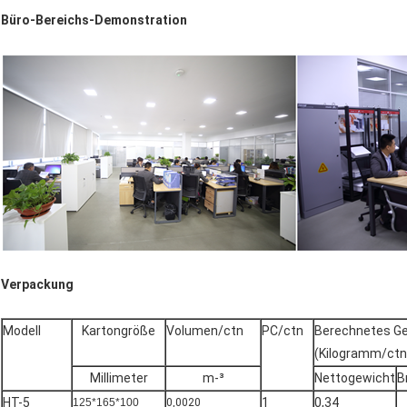
Büro-Bereichs-Demonstration
Verpackung
Modell
Kartongröße
Volumen/ctn
PC/ctn
Berechnetes G
(Kilogramm/ctn
Millimeter
m-³
Nettogewicht
B
HT-5
1
0,34
125*165*100
0,0020