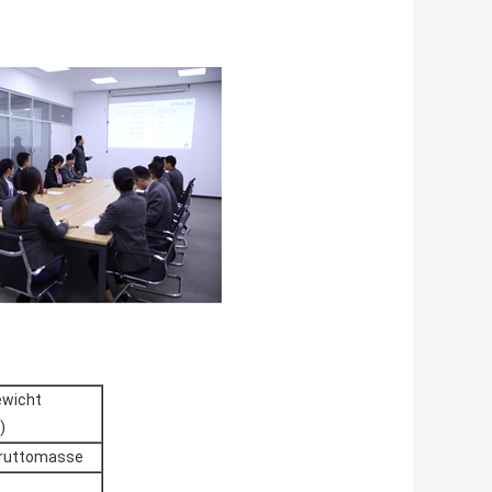
ewicht
)
ruttomasse