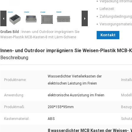
Verpackung Informa
Lieferzeit:
Zahlungsbedingung
Versorgungsmaterial
Großes Bild :
Innen- und Outrdoor imprägniern Sie
Kontakt
Weisen-Plastik MCB-Kasten-8 mit Lärm-Schiene
Innen- und Outrdoor imprägniern Sie Weisen-Plastik MCB-
Beschreibung
Wasserdichter Verteilerkasten der
Produktname:
Install
elektrischen Leistung im Freien
Anwendung:
elektronische Ausrüstung im Freien
Model
Produktmaß:
200*155*95mm
Bezugs
Kastenmaterial:
ABS
Schutz
8 wasserdichter MCB Kasten der Weisen-
,