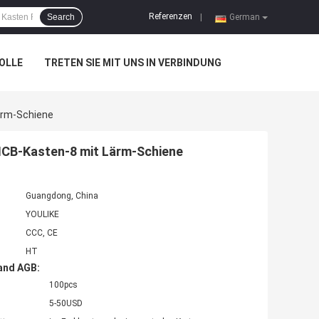
Referenzen
Search
|
German
OLLE
TRETEN SIE MIT UNS IN VERBINDUNG
Lärm-Schiene
 MCB-Kasten-8 mit Lärm-Schiene
Guangdong, China
YOULIKE
CCC, CE
HT
and AGB:
100pcs
5-50USD