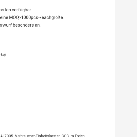
asten verfügbar.
ibt eine MOQ≥1000pcs-/eachgröße.
Vorwurf besonders an.
rke)
,
RAL7035
Verbraucher-Einheitskasten CCC im Freien