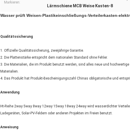
Markieren:
Lärmschiene MCB Weise Kasten-8
Wasser prüft Weisen-Plastikeinschließungs-Verteilerkasten-elek
Qualitätssicherung
1. Offizielle Qualitätssicherung, zweijährige Garantie.
2. Die Plattenstärke entspricht dem nationalen Standard ohne Fehler.
3. Die Materialien, die im Produkt benutzt werden, sind alles neue und hochwertige 
Materialien.
4. Das Produkt hat Produkt-Bescheinigungszahl Chinas obligatorische und entsp
Anwendung
Ht-Reihe 2way 5way 8way 12way 15way 18way 24way wird wasserdichter Verteilerka
Ladegeräten, Solar-PV-Feldern oder anderen Projekten im Freien benutzt.
Anweisung