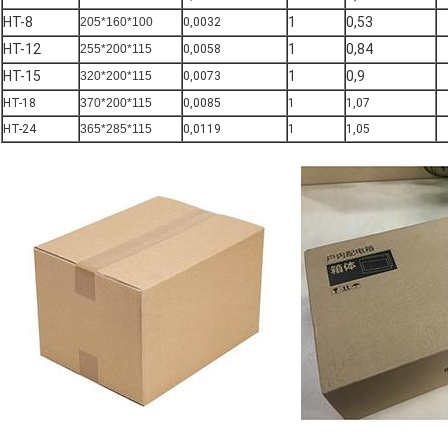
HT-8
1
0,53
205*160*100
0,0032
HT-12
1
0,84
255*200*115
0,0058
HT-15
1
0,9
320*200*115
0,0073
HT-18
370*200*115
0,0085
1
1,07
HT-24
365*285*115
0,0119
1
1,05