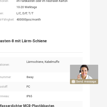
tionen:
im Farbkasten oder im neutralen Karton
10-20 Werktage
en:
L/C, D/P, T/T
-Fähigkeit:
400000pcs/month
Kasten-8 mit Lärm-Schiene
Lärmschiene, Kabelmuffe
ationen:
lnummer:
8way
stoff:
PC
niveau:
IP65
Wasserdichter MCB-Plastikkasten
,