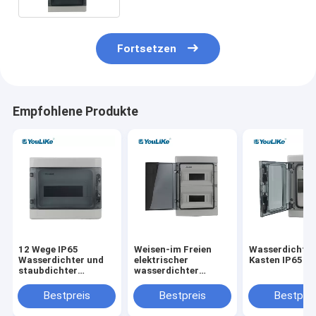
Fortsetzen
Empfohlene Produkte
12 Wege IP65
Weisen-im Freien
Wasserdichte
Wasserdichter und
elektrischer
Kasten IP65
staubdichter
wasserdichter
Verteilerkasten MCB
Netzverteilungs-
BOX ABS PC Material
Kasten MCB des
Bestpreis
Bestpreis
Bestprei
Leistungsschalter-
24