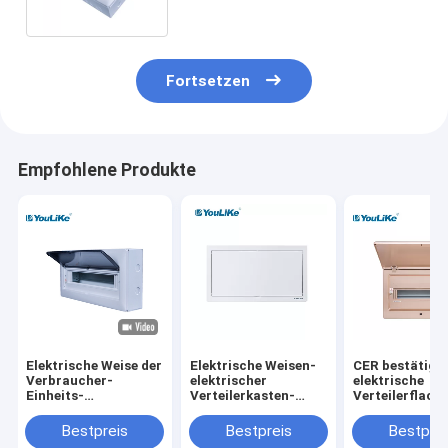
staubdicht
Fortsetzen
Empfohlene Produkte
Elektrische Weise der
Elektrische Weisen-
CER bestätigt
Verbraucher-
elektrischer
elektrische
Einheits-
Verteilerkasten-
Verteilerflac
elektrischen
elektrischer
Leistung des
Verteilerkasten-
Bestpreis
Bestpreis
Bestprei
Verteilerkasten-IP40
Plastik des Kasten-