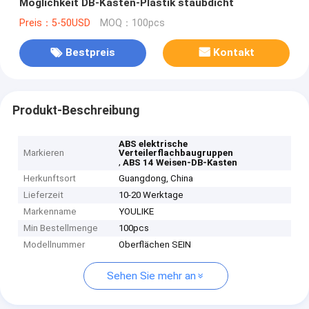
Möglichkeit DB-Kasten-Plastik staubdicht
Preis：5-50USD
MOQ：100pcs
Bestpreis
Kontakt
Produkt-Beschreibung
ABS elektrische
Markieren
Verteilerflachbaugruppen
,
ABS 14 Weisen-DB-Kasten
Herkunftsort
Guangdong, China
Lieferzeit
10-20 Werktage
Markenname
YOULIKE
Min Bestellmenge
100pcs
Modellnummer
Oberflächen SEIN
Sehen Sie mehr an