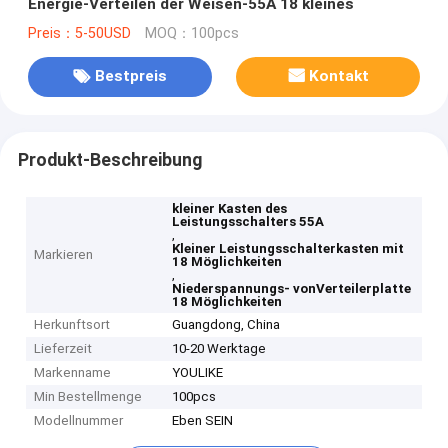
Energie-Verteilen der Weisen-55A 18 kleines
Preis：5-50USD
MOQ：100pcs
Bestpreis
Kontakt
Produkt-Beschreibung
kleiner Kasten des
Leistungsschalters 55A
,
Kleiner Leistungsschalterkasten mit
Markieren
18 Möglichkeiten
,
Niederspannungs- vonVerteilerplatte
18 Möglichkeiten
Herkunftsort
Guangdong, China
Lieferzeit
10-20 Werktage
Markenname
YOULIKE
Min Bestellmenge
100pcs
Modellnummer
Eben SEIN