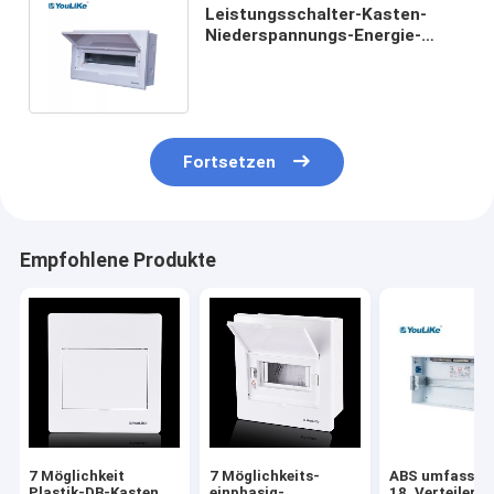
Leistungsschalter-Kasten-
Niederspannungs-Energie-
Verteilen der Weisen-55A 18
kleines
Fortsetzen
Empfohlene Produkte
7 Möglichkeit
7 Möglichkeits-
ABS umfassen
Plastik-DB-Kasten
einphasig-
18, Verteilerka