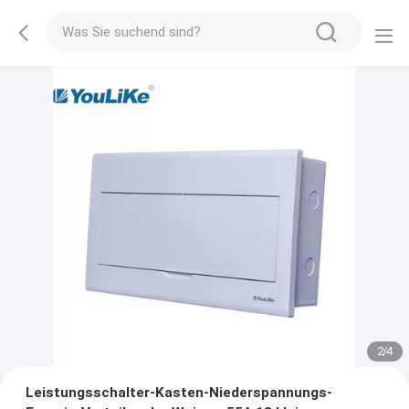
2
/
4
Leistungsschalter-Kasten-Niederspannungs-