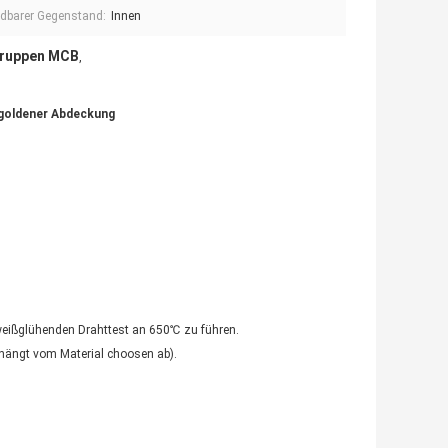
dbarer Gegenstand:
Innen
ugruppen MCB
,
 goldener Abdeckung
.
 weißglühenden Drahttest an 650℃ zu führen.
ängt vom Material choosen ab).