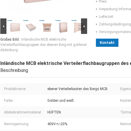
Preis:
Verpackung Informa
Lieferzeit:
Zahlungsbedingung
Versorgungsmaterial
Großes Bild :
Inländische MCB elektrische
Kontakt
Verteilerflachbaugruppen des ebenen Berg-mit goldener
Abdeckung
Inländische MCB elektrische Verteilerflachbaugruppen de
Beschreibung
Produktname:
ebener Verteilerkasten des Bergs MCB
Eigens
Farbe:
Golden und weiß
Kasten
Abdeckrahmenmaterial:
HÜFTEN
Türmat
Nennspannung:
400V+/-20%
Nenns