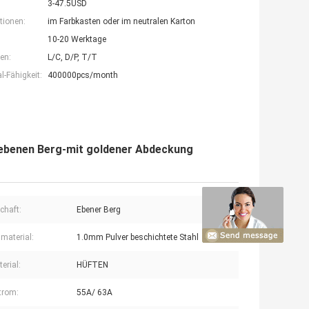
3-47.5USD
tionen:
im Farbkasten oder im neutralen Karton
10-20 Werktage
en:
L/C, D/P, T/T
-Fähigkeit:
400000pcs/month
s ebenen Berg-mit goldener Abdeckung
chaft:
Ebener Berg
material:
1.0mm Pulver beschichtete Stahl
erial:
HÜFTEN
trom:
55A/ 63A