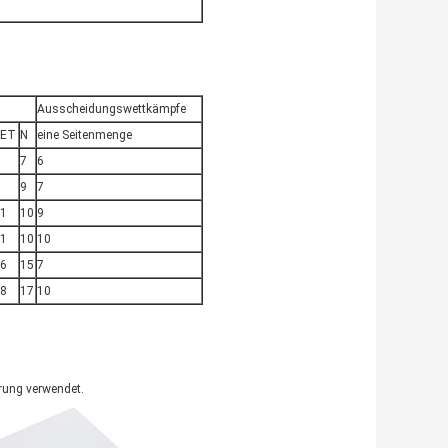
Ausscheidungswettkämpfe
PET
N
eine Seitenmenge
7
6
9
7
1
10
9
1
10
10
6
15
7
8
17
10
erung verwendet.