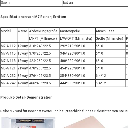
Soem
bot an
Spezifikationen von M7 Reihen, Erröten
Modell
Weise
Abdeckungsgröße
Kastengröße
Anschlüsse
L*H*T (Millimeter)
L*W*D*T (Millimeter)
Größe (Millimeter)
M7-A 112
12way
316*240*22.5
292*210*90*1.0
6*10
8
M7-A 115
15way
370*260*22.5
346*220*90*1.0
6*10
8
M7-A 118
18way
424*260*22.5
400*220*90*1.0
6*10
1
M5-A 121
21way
478*260*22.5
454*220*90*1.0
6*10
1
M7-A 232
32way
376*405*23.5
354*380*90*1.0
6.4*12
1
M7-A 242
42way
466*405*23.5
444*380*90*1.0
6.4*12
1
Produkt-Detail-Demonstration
Reihe M7 wird für Innennetzverteilung hauptsächlich für das Beleuchten von Steu