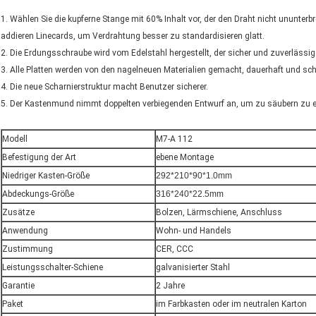
1. Wählen Sie die kupferne Stange mit 60% Inhalt vor, der den Draht nicht ununterb
addieren Linecards, um Verdrahtung besser zu standardisieren glatt.
2. Die Erdungsschraube wird vom Edelstahl hergestellt, der sicher und zuverlässig 
3. Alle Platten werden von den nagelneuen Materialien gemacht, dauerhaft und sc
4. Die neue Scharnierstruktur macht Benutzer sicherer.
5. Der Kastenmund nimmt doppelten verbiegenden Entwurf an, um zu säubern zu erl
Modell
M7-A 112
Befestigung der Art
ebene Montage
Niedriger Kasten-Größe
292*210*90*1.0mm
Abdeckungs-Größe
316*240*22.5mm
Zusätze
Bolzen, Lärmschiene, Anschluss
Anwendung
Wohn- und Handels
Zustimmung
CER, CCC
Leistungsschalter-Schiene
galvanisierter Stahl
Garantie
2 Jahre
Paket
im Farbkasten oder im neutralen Karton