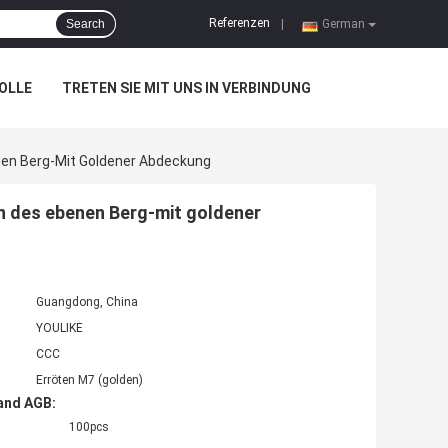
Referenzen
Search
|
German
OLLE
TRETEN SIE MIT UNS IN VERBINDUNG
nen Berg-Mit Goldener Abdeckung
n des ebenen Berg-mit goldener
Guangdong, China
YOULIKE
CCC
Erröten M7 (golden)
and AGB:
100pcs