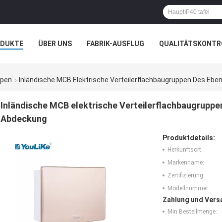
ODUKTE
ÜBER UNS
FABRIK-AUSFLUG
QUALITÄTSKONTR
N
FÄLLE
ppen
Inländische MCB Elektrische Verteilerflachbaugruppen Des Ebe
Inländische MCB elektrische Verteilerflachbaugruppe
Abdeckung
Produktdetails:
Herkunftsort:
Markenname:
Zertifizierung:
Modellnummer:
Zahlung und Vers
Min Bestellmenge: